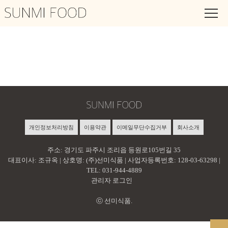
엄마가 차려주는
맛있고 건강한 요리
개인정보처리방침
이용약관
이메일무단수집거부
회사소개
주소: 경기도 파주시 조리읍 등원로105번길 35
대표이사: 조규옥 | 상호명: (주)선미식품 | 사업자등록번호: 128-03-63298 |
TEL: 031-944-4889
관리자 로그인
ⓒ 선미식품.