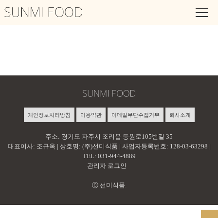
엄마가 차려주는
맛있고 건강한 요리
개인정보처리방침
이용약관
이메일무단수집거부
회사소개
주소: 경기도 파주시 조리읍 등원로105번길 35
대표이사: 조규옥 | 상호명: (주)선미식품 | 사업자등록번호: 128-03-63298 |
TEL: 031-944-4889
관리자 로그인
ⓒ 선미식품.