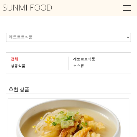
엄마가 차려주는
맛있고 건강한 요리
전체
레토르트식품
냉동식품
소스류
추천 상품