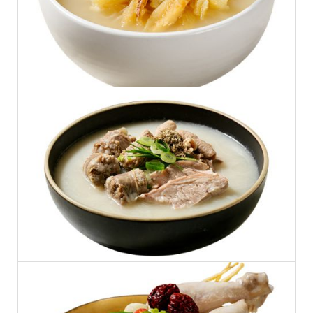
황태해장국
뚝배기 통도야지 순대국