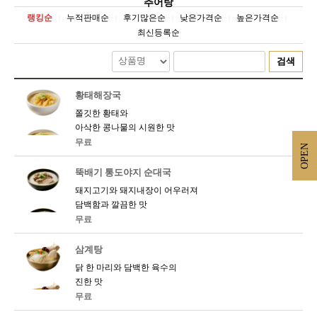
추어탕
랭킹순
누적판매순
후기많은순
낮은가격순
높은가격순
|
|
|
|
|
최신등록순
검색
황태해장국
쫄깃한 황태와
아삭한 콩나물의 시원한 맛
무료
OPEN
뚝배기 통도야지 순대국
돼지고기와 돼지내장이 어우러져
담백함과 깔끔한 맛
무료
삼계탕
닭 한 마리와 담백한 육수의
진한 맛
무료