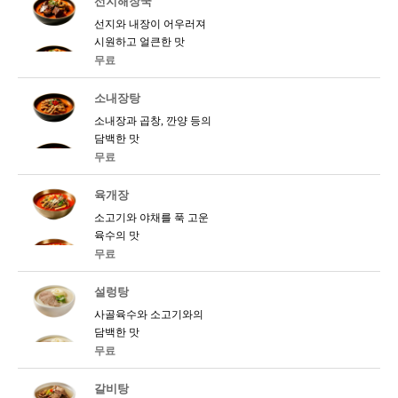
선지해장국
선지와 내장이 어우러져
시원하고 얼큰한 맛
무료
소내장탕
소내장과 곱창, 깐양 등의
담백한 맛
무료
육개장
소고기와 야채를 푹 고운
육수의 맛
무료
설렁탕
사골육수와 소고기와의
담백한 맛
무료
갈비탕