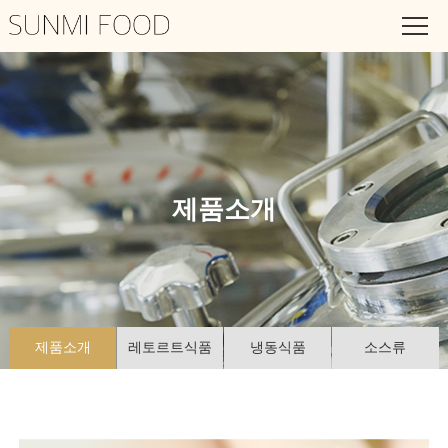
엄마가 차려주는
맛있고 건강한 요리
제품소개
제품소개
레토르트식품
냉동식품
소스류