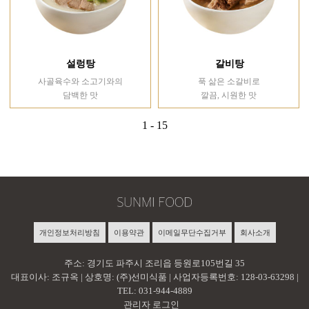
설렁탕
갈비탕
사골육수와 소고기와의
푹 삶은 소갈비로
담백한 맛
깔끔, 시원한 맛
1 - 15
개인정보처리방침
이용약관
이메일무단수집거부
회사소개
주소: 경기도 파주시 조리읍 등원로105번길 35
대표이사: 조규옥 | 상호명: (주)선미식품 | 사업자등록번호: 128-03-63298 |
TEL: 031-944-4889
관리자 로그인