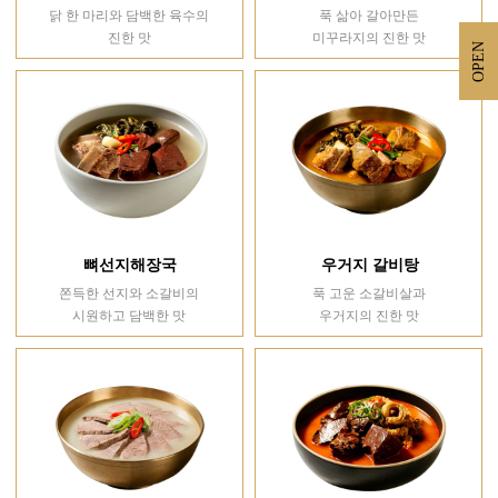
닭 한 마리와 담백한 육수의
푹 삶아 갈아만든
진한 맛
미꾸라지의 진한 맛
OPEN
뼈선지해장국
우거지 갈비탕
쫀득한 선지와 소갈비의
푹 고운 소갈비살과
시원하고 담백한 맛
우거지의 진한 맛