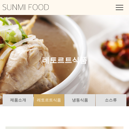
엄마가 차려주는
맛있고 건강한 요리
레토르트식품
제품소개
레토르트식품
냉동식품
소스류