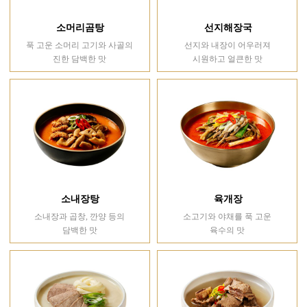
소머리곰탕
선지해장국
푹 고운 소머리 고기와 사골의
선지와 내장이 어우러져
진한 담백한 맛
시원하고 얼큰한 맛
소내장탕
육개장
소내장과 곱창, 깐양 등의
소고기와 야채를 푹 고운
담백한 맛
육수의 맛